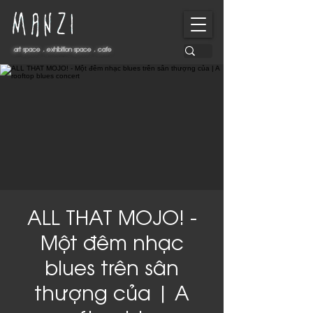
art space . exhibition space . cafe
art space . exhibition space . cafe
ALL THAT MOJO! -
Một đêm nhạc
blues trên sân
thượng của | A