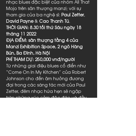
nhạc blues đặc biệt của nhóm All That 
Mojo trên sân thượng manzi; với sự 
tham gia của ba nghệ sĩ: 
Paul Zetter
, 
David Payne
 & 
Cao Thanh Tú
.
THỜI GIAN: 8.30 tối thứ Sáu ngày 18 
tháng 11 2022
ĐỊA ĐIỂM: sân thượng tầng 4 của 
Manzi Exhibition Space, 2 ngõ Hàng 
Bún, Ba Đình, Hà Nội
PHÍ THAM DỰ: 250,000 vnđ/người
Từ những giai điệu blues cổ điển như 
“Come On In My Kitchen” của Robert 
Johnson cho đến âm hưởng đương 
đại trong các sáng tác mới của Paul 
Zetter, đêm nhạc hứa hẹn sẽ ngập 
tràn những xúc cảm độc đáo và đầy 
ngẫu hứng. Với sân khấu tại tầng 
thượng của manzi - một không gian 
vừa mở, vừa thân mật, bộ ba của All 
That Mojo (cùng với khí đêm cuối…
Read More >