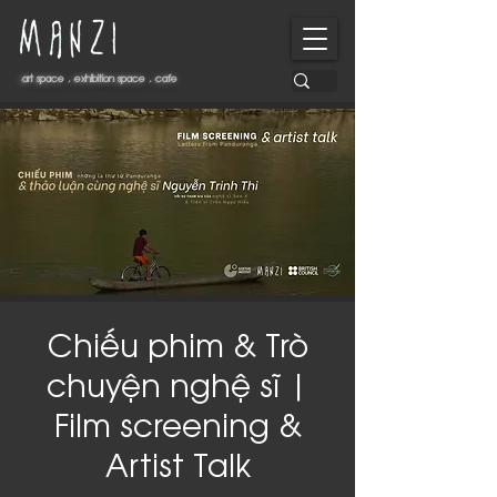
art space . exhibition space . cafe
art space . exhibition space . cafe
Chiếu phim & Trò
chuyện nghệ sĩ |
Film screening &
Artist Talk