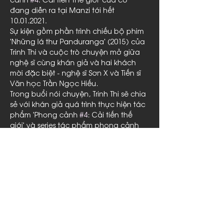
đang diễn ra tại Manzi tới hết 
10.01.2021.
Sự kiện gồm phần trình chiếu bộ phim 
'Những lá thư Panduranga' (2015) của 
Trinh Thi và cuộc trò chuyện mở giữa 
nghệ sĩ cùng khán giả và hai khách 
mời đặc biệt - nghệ sĩ Sơn X và Tiến sĩ 
Văn học Trần Ngọc Hiếu.
Trong buổi nói chuyện, Trinh Thi sẽ chia 
sẻ với khán giả quá trình thực hiện tác 
phẩm 'Phong cảnh 
#4
: Cải tiến thế 
giới' và series tác phẩm phong cảnh 
của cô, bao gồm “Những lá thư 
Panduranga” (2015). Khách mời - tiến 
sĩ văn…
Read More >