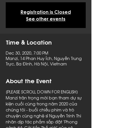
Registration is Closed
See other events
Time & Location
Dec 30, 2020, 7:00 PM
Manzi, 14 Phan Huy Ích, Nguyễn Trung
Trực, Ba Đình, Hà Nội, Vietnam
About the Event
[PLEASE SCROLL DOWN FOR ENGLISH]
Manzi trân trọng mời bạn tham dự sự 
kiện cuối cùng trong năm 2020 của 
chúng tôi - buổi chiếu phim và trò 
chuyện cùng nghệ sĩ Nguyễn Trinh Thi 
nhân dịp tác phẩm sắp đặt 'Phong 
cảnh 
#4
: Cải tiến Thế giới' của cô 