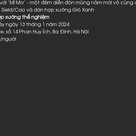
với ‘Mí Mơ’ - một đêm diễn đón mừng năm mới vô cùng đặ
Sield/Cao và dàn hợp xướng Gió Xanh
ợp xướng thể nghiệm
 Bảy ngày 13 tháng 1 năm 2024
, số 14 Phan Huy Ích, Ba Đình, Hà Nội
/người 