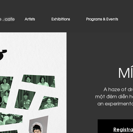
 . cafe
e . cafe
Artists
Exhibitions
Programs & Events
M
A haze of d
một đêm diễn h
an experimenta
Registra