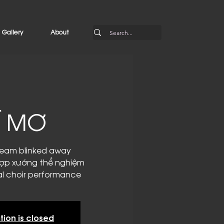
Gallery
About
Í MƠ
ream blinked away
ợp xướng thể nghiệm
l choir performance
tion is closed