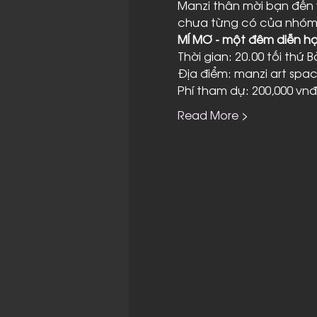
Manzi thân mời bạn đến 
chưa từng có của nhóm 
MÍ MƠ - một đêm diễn h
Thời gian: 20.00 tối thứ
Địa điểm: manzi art space
Phí tham dự: 200,000 vnđ
Read More >