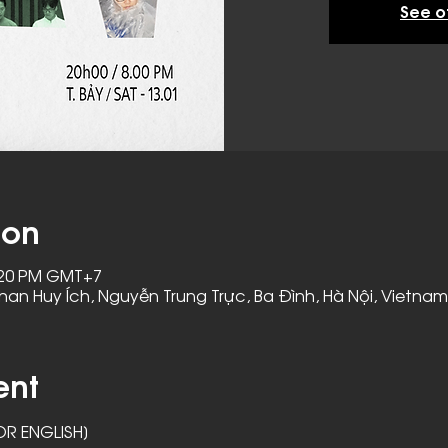
See o
ion
9:20 PM GMT+7
han Huy Ích, Nguyễn Trung Trực, Ba Đình, Hà Nội, Vietnam
ent
R ENGLISH]