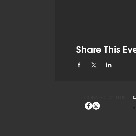
Share This Ev
m
CONNECT WITH US
+