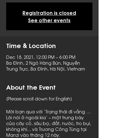
Registration is closed
See other events
Time & Location
Dec 18, 2021, 12:00 PM – 6:00 PM
Ba Đình, 2 Ngõ Hàng Bún, Nguyễn
Trung Trực, Ba Đình, Hà Nội, Vietnam
About the Event
[Please scroll down for English]
Mời bạn qua với ‘Trạng thái đi vắng …
Lời nói ở ngoài kia’ – một trưng bày
của cây cỏ, sâu bọ, đất, nước, tro bụi,
không khí... và Trương Công Tùng tại
Manzi vào tháng 12 này.