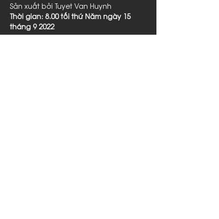
Sản xuất bởi Tuyet Van Huynh
Thời gian: 8.00 tối thứ Năm ngày 15 
tháng 9 2022
Read More >
Share This Event
CONNECT WITH US
manzihanoi@gmail.com
+
84 24 3716 3397