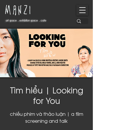
art space . exhibition space . cafe
art space . exhibition space . cafe
Tìm hiểu | Looking
for You
chiếu phim và thảo luận | a film
screening and talk