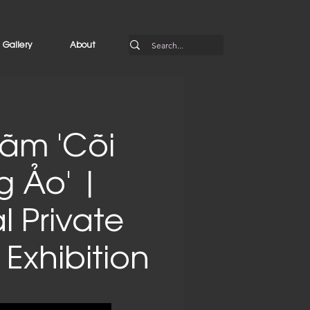
Gallery
About
 lãm 'Cõi
g Ảo' |
al Private
Exhibition