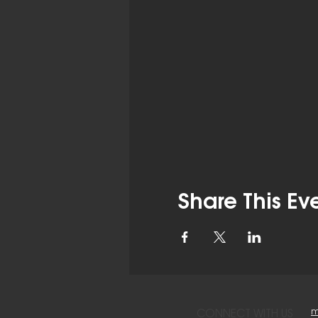
Share This Ev
m
CONNECT WITH US