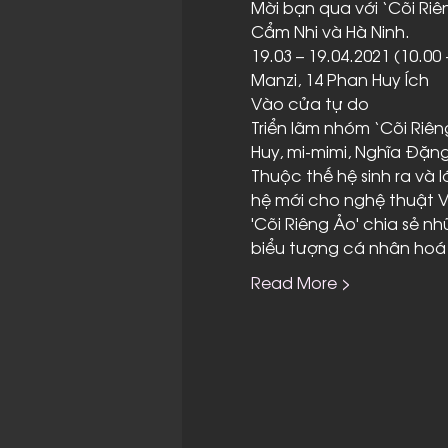
Mời bạn qua với ‘Cõi Riê
Cẩm Nhi và Hà Ninh.
19.03 – 19.04.2021 (10.00 -
Manzi, 14 Phan Huy Ích

Vào cửa tự do
Triển lãm nhóm ‘Cõi Riên
Huy, mi-mimi, Nghĩa Đặng
Thuộc thế hệ sinh ra và
hệ mới cho nghệ thuật V
'Cõi Riêng Ảo' chia sẻ n
biểu tượng cá nhân hoá 
Read More >