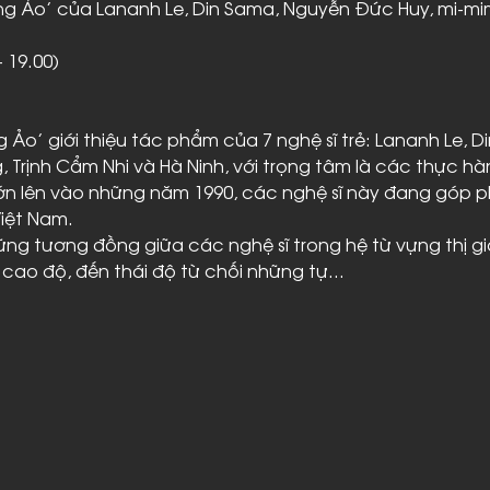
ng Ảo’ của Lananh Le, Din Sama, Nguyễn Đức Huy, mi-mim
 19.00)

g Ảo’ giới thiệu tác phẩm của 7 nghệ sĩ trẻ: Lananh Le,
, Trịnh Cẩm Nhi và Hà Ninh, với trọng tâm là các thực hà
 lớn lên vào những năm 1990, các nghệ sĩ này đang góp 
iệt Nam.
hững tương đồng giữa các nghệ sĩ trong hệ từ vựng thị gi
cao độ, đến thái độ từ chối những tự…