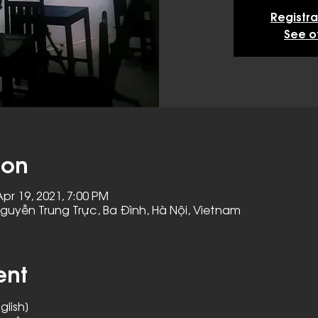
Registra
See o
ion
Apr 19, 2021, 7:00 PM
Nguyễn Trung Trực, Ba Đình, Hà Nội, Vietnam
ent
glish]