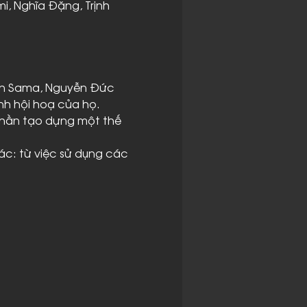
i, Nghĩa Đặng, Trịnh 
 Din Sama, Nguyễn Đức 
nh hội hoạ của họ.

phần tạo dựng một thế 
ác: từ việc sử dụng các 