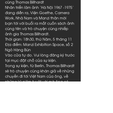
cùng Thomas Billhardt
Nhân triển lãm ảnh ‘Hà Nội 1967 -1975’ 
đang diễn ra, Viện Goethe, Camera 
Work, Nhã Nam và Manzi thân mời 
bạn tới với buổi ra mắt cuốn sách ảnh 
cùng tên và trò chuyện cùng nhiếp 
ảnh gia Thomas Billhardt.
Thời gian: 18h30, thứ Năm, 5 tháng 11

Địa điểm: Manzi Exhibition Space, số 2 
Ngõ Hàng Bún

Vào cửa tự do. Vui lòng đăng ký trước 
tại mục đặt chỗ của sự kiện.
Trong sự kiện, từ Berlin, Thomas Billhardt 
sẽ trò chuyện cùng khán giả về những 
chuyến đi tới Việt Nam của ông, về 
những kỷ niệm tuyệt vời mà ông có 
được ở đất nước này, và đặc biệt, về 
cuộc kiếm tìm các nhân vật trong ảnh 
của ông. Tham gia cuộc trò chuyện 
thú vị này…
Read More >